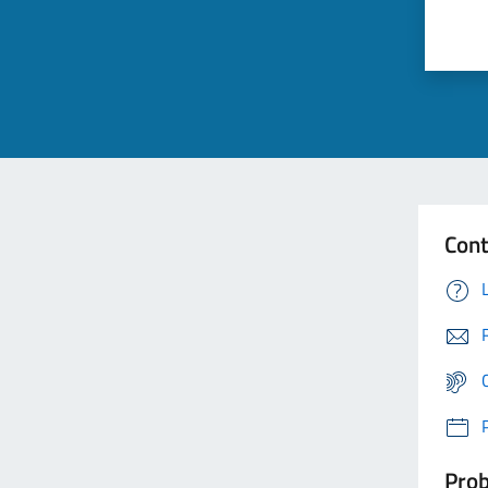
Cont
Prob