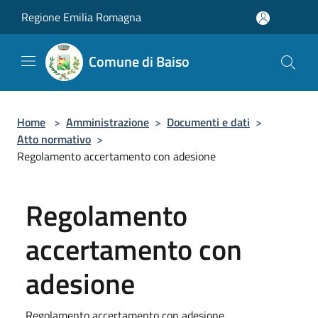
Salta al contenuto principale
Regione Emilia Romagna
Comune di Baiso
Home
>
Amministrazione
>
Documenti e dati
>
Atto normativo
>
Regolamento accertamento con adesione
Regolamento
accertamento con
adesione
Regolamento accertamento con adesione