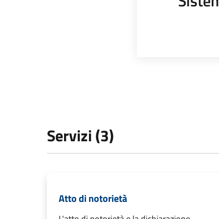
Sistem
Servizi (3)
Atto di notorietà
L'atto di notorietà e la dichiarazione