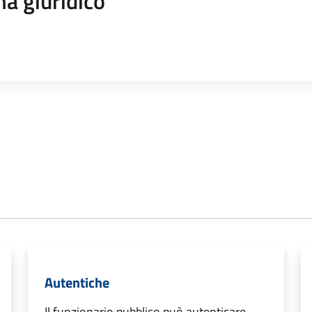
a giuridico
Autentiche
Il funzionario pubblico può autenticare