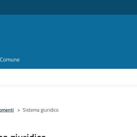
il Comune
omenti
>
Sistema giuridico