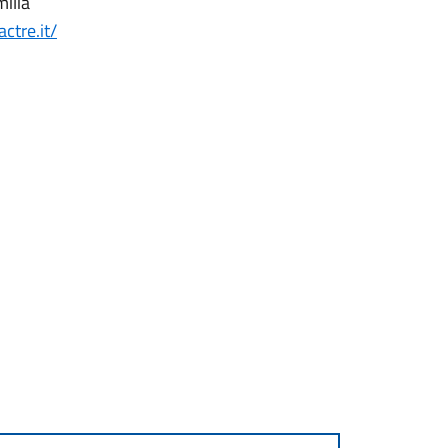
ilia
ctre.it/