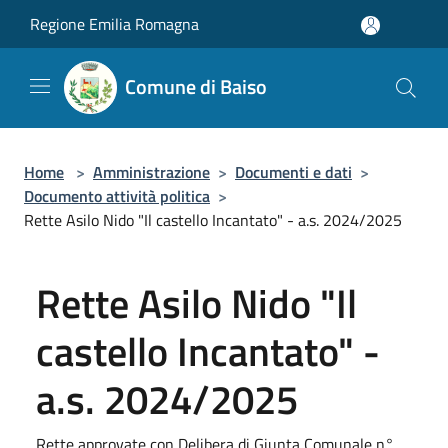
Salta al contenuto principale
Regione Emilia Romagna
Comune di Baiso
Home
>
Amministrazione
>
Documenti e dati
>
Documento attività politica
>
Rette Asilo Nido "Il castello Incantato" - a.s. 2024/2025
Rette Asilo Nido "Il
castello Incantato" -
a.s. 2024/2025
Rette approvate con Delibera di Giunta Comunale n°