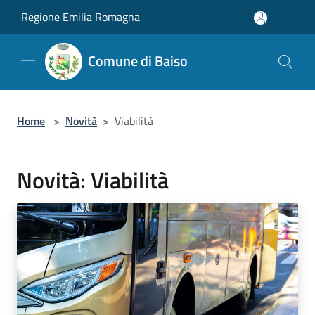
Salta al contenuto principale
Regione Emilia Romagna
Comune di Baiso
Home
>
Novità
>
Viabilità
Novità: Viabilità