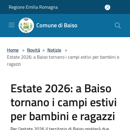
Salta al contenuto principale
Regione Emilia Romagna
Comune di Baiso
Home
>
Novità
>
Notizie
>
Estate 2026: a Baiso tornano i campi estivi per bambini e
ragazzi
Estate 2026: a Baiso
tornano i campi estivi
per bambini e ragazzi
Per l’estate 2026 il territorio di Baiso ospiterà due