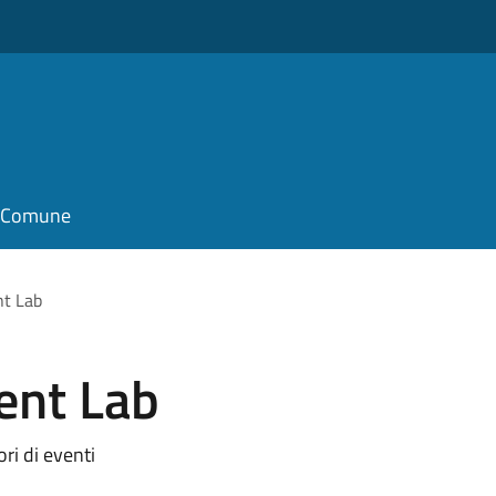
il Comune
t Lab
nt Lab
ri di eventi