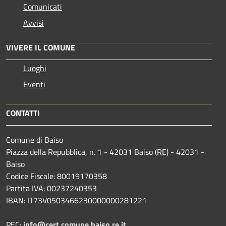
Comunicati
Avvisi
VIVERE IL COMUNE
Luoghi
Eventi
CONTATTI
Comune di Baiso
Piazza della Repubblica, n. 1 - 42031 Baiso (RE) - 42031 -
Baiso
Codice Fiscale: 80019170358
Partita IVA: 00237240353
IBAN: IT73V0503466230000000281221
PEC:
info@cert.comune.baiso.re.it